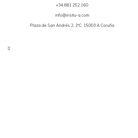
+34 881 252 160
info@insitu-a.com
Plaza de San Andrés 2, 2ºC, 15003 A Coruña
Adapta tu empresa al
nuevo Reglamento
Europeo de
Protección de Datos.
Claves prácticas.