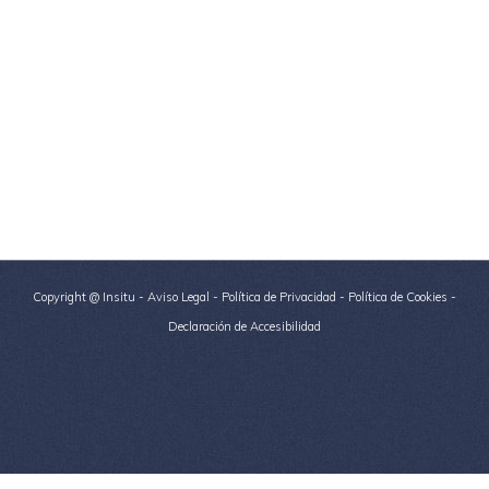
Copyright @ Insitu -
Aviso Legal
-
Política de Privacidad
-
Política de Cookies
-
Declaración de Accesibilidad