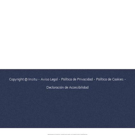
Copyright @ Insitu -
Aviso Legal
-
Política de Privacidad
-
Política de Cookies
-
Declaración de Accesibilidad