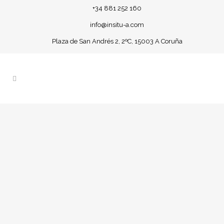
+34 881 252 160
info@insitu-a.com
Plaza de San Andrés 2, 2ºC, 15003 A Coruña
VACACIONES, LA
ETERNA GUERRA
EMPRESA
TRABAJADOR.