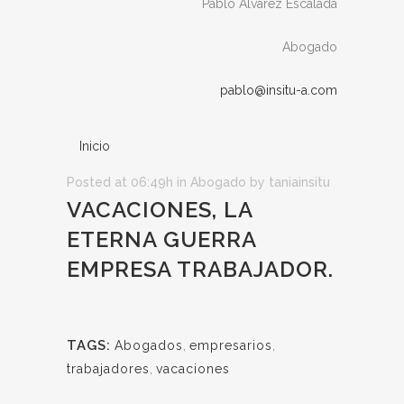
Pablo Álvarez Escalada
Abogado
pablo@insitu-a.com
Inicio
Posted at 06:49h
in
Abogado
by
taniainsitu
VACACIONES, LA
ETERNA GUERRA
EMPRESA TRABAJADOR.
TAGS:
Abogados
,
empresarios
,
trabajadores
,
vacaciones