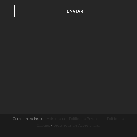
Copyright @ Insitu -
Aviso Legal
-
Política de Privacidad
-
Política de
Cookies
-
Declaración de Accesibilidad